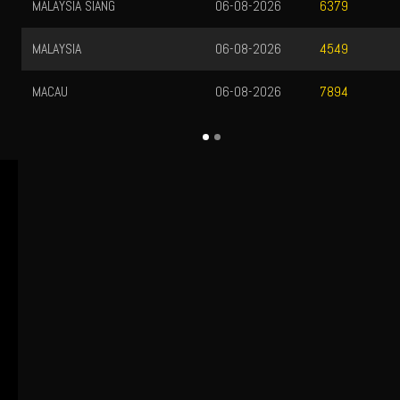
ANG
06-08-2026
6379
06-08-2026
4549
06-08-2026
7894