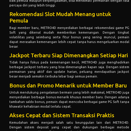
baik pemula maupun berpengalaman, bisa menikmati permainan dengan rasa
percaya diri yang lebih tinggi.
Rekomendasi Slot Mudah Menang untuk
Pemula
Bagi member baru, METRO4D menyediakan berbagai rekomendasi game PG
Soft yang dikenal mudah memberikan kemenangan. Dengan tingkat
volatilitas yang seimbang serta fitur bonus yang sering muncul, pemain
dapat merasakan kemenangan lebih cepat tanpa harus mengeluarkan modal
besar.
Jackpot Terbaru Siap Dimenangkan Setiap Hari
Tidak hanya fokus pada kemenangan kecil, METRO4D juga menghadirkan
berbagai jackpot terbaru yang bisa dimenangkan kapan saja. Dengan sistem
permainan yang aktif dan update harian, peluang mendapatkan jackpot
besar menjadi semakin terbuka lebar bagi semua pemain.
Bonus dan Promo Menarik untuk Member Baru
Untuk mendukung pengalaman bermain yang lebih maksimal, METRO4D juga
menyediakan berbagai bonus menarik khusus member baru. Dengan adanya
tambahan saldo bonus, pemain dapat mencoba berbagai game PG Soft tanpa
khawatir kehabisan modal terlalu cepat.
Akses Cepat dan Sistem Transaksi Praktis
Kemudahan akses menjadi salah satu keunggulan lain dari METRO4D.
Dengan sistem deposit yang cepat dan dukungan berbagai metode