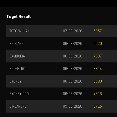
Togel Result
N
07-08-2026
QATAR
5357
06-08-2026
HONGKONG
9220
06-08-2026
TOTOMACAU 00
7607
06-08-2026
TOTOMACAU 13
8814
06-08-2026
TOTOMACAU 16
3830
L
06-08-2026
TOTOMACAU 19
4816
05-08-2026
TOTOMACAU 22
0715