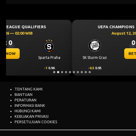
UEFA CHAMPIONS LEAGUE QUALIFIERS
August 12, 2026 — 01:30 WIB
0 : 0
Previous
Ne
BET NOW
SK Sturm Graz
Fenerbahce
-0.5
0.95
0.5
0.87
TENTANG KAMI
BANTUAN
PERATURAN
INFORMASI BANK
HUBUNGI KAMI
KEBIJAKAN PRIVASI
PERSETUJUAN COOKIES