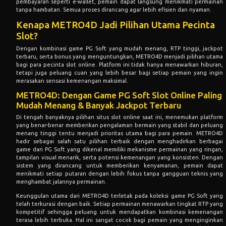
pembayaran seperti e-wallet, pemain dapat langsung menikmati permainan
tanpa hambatan. Semua proses dirancang agar lebih efisien dan nyaman.
Kenapa METRO4D Jadi Pilihan Utama Pecinta
Slot?
Dengan kombinasi game PG Soft yang mudah menang, RTP tinggi, jackpot
terbaru, serta bonus yang menguntungkan, METRO4D menjadi pilihan utama
bagi para pecinta slot online. Platform ini tidak hanya menawarkan hiburan,
tetapi juga peluang cuan yang lebih besar bagi setiap pemain yang ingin
merasakan sensasi kemenangan maksimal.
METRO4D
: Dengan Game PG Soft Slot Online Paling
Mudah Menang & Banyak Jackpot Terbaru
Di tengah banyaknya pilihan situs slot online saat ini, menemukan platform
yang benar-benar memberikan pengalaman bermain yang stabil dan peluang
menang tinggi tentu menjadi prioritas utama bagi para pemain. METRO4D
hadir sebagai salah satu pilihan terbaik dengan menghadirkan berbagai
game dari PG Soft yang dikenal memiliki mekanisme permainan yang ringan,
tampilan visual menarik, serta potensi kemenangan yang konsisten. Dengan
sistem yang dirancang untuk memberikan kenyamanan, pemain dapat
menikmati setiap putaran dengan lebih fokus tanpa gangguan teknis yang
menghambat jalannya permainan.
Keunggulan utama dari METRO4D terletak pada koleksi game PG Soft yang
telah terkurasi dengan baik. Setiap permainan menawarkan tingkat RTP yang
kompetitif sehingga peluang untuk mendapatkan kombinasi kemenangan
terasa lebih terbuka. Hal ini sangat cocok bagi pemain yang menginginkan