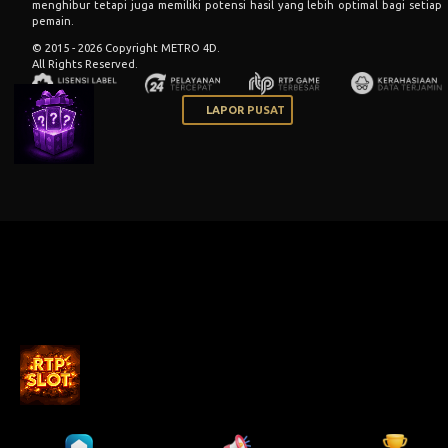
menghibur tetapi juga memiliki potensi hasil yang lebih optimal bagi setiap
pemain.
© 2015 - 2026 Copyright METRO 4D.
All Rights Reserved.
LAPOR PUSAT