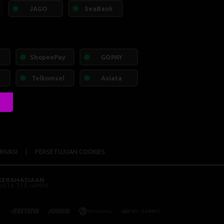
JAGO
SeaBank
ShopeePay
GOPAY
Telkomsel
Axiata
RIVASI
|
PERSETUJUAN COOKIES