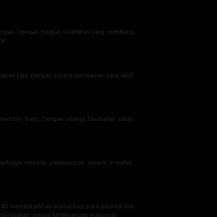
n. Dengan tingkat volatilitas yang seimbang
ar.
apan saja. Dengan sistem permainan yang aktif
 member baru. Dengan adanya tambahan saldo
erbagai metode pembayaran seperti e-wallet,
 menjadi pilihan utama bagi para pecinta slot
in merasakan sensasi kemenangan maksimal.