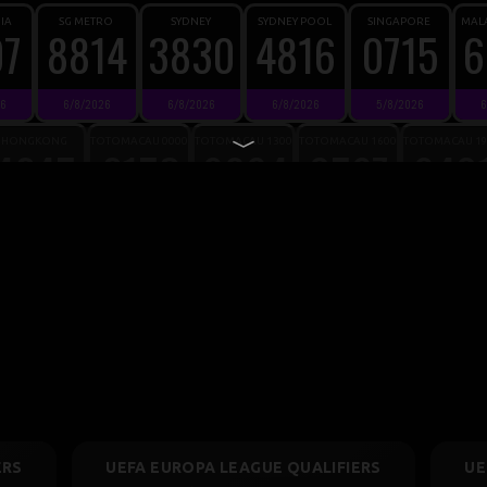
IA
SG METRO
SYDNEY
SYDNEY POOL
SINGAPORE
MALA
07
8814
3830
4816
0715
6
26
6/8/2026
6/8/2026
6/8/2026
5/8/2026
6
HONGKONG
TOTOMACAU 0000
TOTOMACAU 1300
TOTOMACAU 1600
TOTOMACAU 1
4245
2153
9894
0597
940
5/8/2026
6/8/2026
6/8/2026
6/8/2026
5/8/2026
ERS
UEFA EUROPA LEAGUE QUALIFIERS
UE