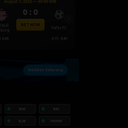
August 7, 2026 — 00:00 WIB
0 : 0
Next
BET NOW
Hradec
Besiktas
alove
25
-0.81
0.25
0.65
Mainkan Sekarang
BNI
BRI
BJB
PANIN