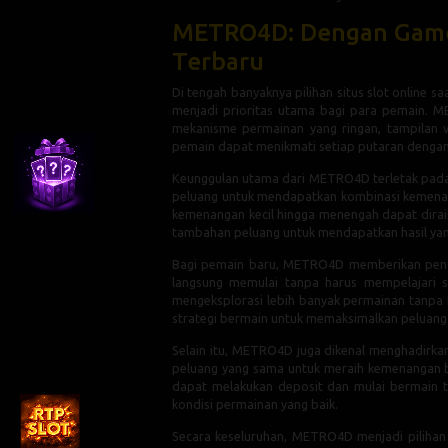
METRO4D
: Dengan Gam
Terbaru
Di tengah banyaknya pilihan situs slot online
menjadi prioritas utama bagi para pemain. M
mekanisme permainan yang ringan, tampilan v
pemain dapat menikmati setiap putaran dengan
Keunggulan utama dari METRO4D terletak pada 
peluang untuk mendapatkan kombinasi kemenang
kemenangan kecil hingga menengah dapat diraih s
tambahan peluang untuk mendapatkan hasil yang
Bagi pemain baru, METRO4D memberikan penga
langsung memulai tanpa harus mempelajari 
mengeksplorasi lebih banyak permainan tanpa
strategi bermain untuk memaksimalkan peluang
Selain itu, METRO4D juga dikenal menghadirkan
peluang yang sama untuk meraih kemenangan bes
dapat melakukan deposit dan mulai bermain 
kondisi permainan yang baik.
Secara keseluruhan, METRO4D menjadi pilihan 
Dengan kombinasi antara kualitas permainan, 