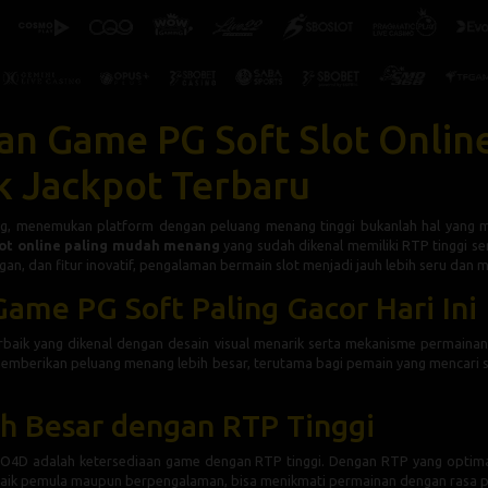
an Game PG Soft Slot Onlin
 Jackpot Terbaru
ang, menemukan platform dengan peluang menang tinggi bukanlah hal yang
lot online paling mudah menang
yang sudah dikenal memiliki RTP tinggi se
an, dan fitur inovatif, pengalaman bermain slot menjadi jauh lebih seru dan
me PG Soft Paling Gacor Hari Ini
erbaik yang dikenal dengan desain visual menarik serta mekanisme permai
 memberikan peluang menang lebih besar, terutama bagi pemain yang mencari s
h Besar dengan RTP Tinggi
O4D adalah ketersediaan game dengan RTP tinggi. Dengan RTP yang optim
baik pemula maupun berpengalaman, bisa menikmati permainan dengan rasa perc