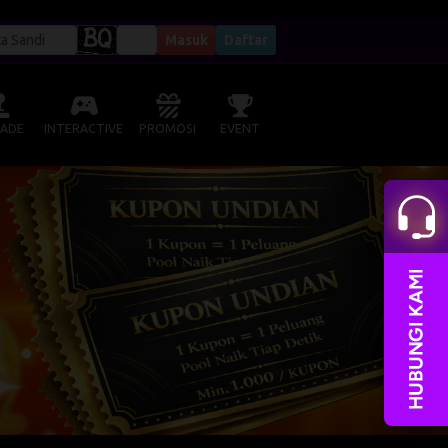
Selamat Datang di Situs METRO4D ! Link Alternatif : metro4dringofaquilla.co
Masuk
Daftar
ADE
INTERACTIVE
PROMOSI
EVENT