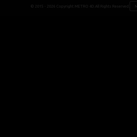
yang tidak hanya menghibur tetapi juga memiliki potensi hasi
© 2015 - 2026 Copyright METRO 4D.
All Rights Reserved.