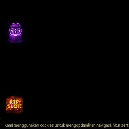
Kami menggunakan cookies untuk mengoptimalkan navigasi, fitur serta