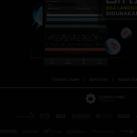
TENTANG KAMI
|
BANTUAN
|
PERATUR